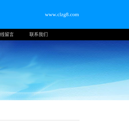
www.clzg8.com
线留言
联系我们