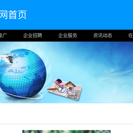
的官网首页
推广
企业招聘
企业服务
资讯动态
在