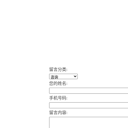
留言分类:
您的姓名:
手机号码:
留言内容: